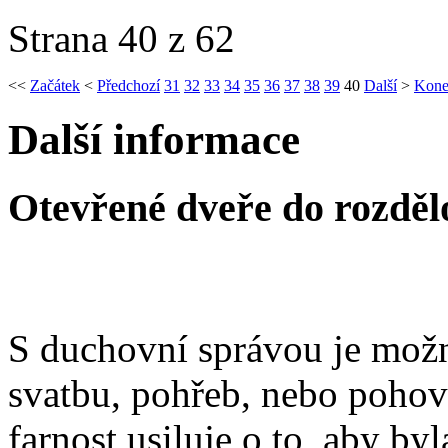
Strana 40 z 62
<<
Začátek
<
Předchozí
31
32
33
34
35
36
37
38
39
40
Další
>
Kone
Další informace
Otevřené dveře do rozděl
S duchovní správou je možn
svatbu, pohřeb, nebo poho
farnost usiluje o to, aby b