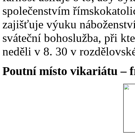
společenstvím římskokatoli
zajišťuje výuku náboženstv
sváteční bohoslužba, při kt
neděli v 8. 30 v rozdělovsk
Poutní místo vikariátu – 