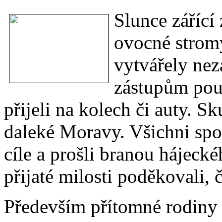
Slunce zářící
ovocné stromy
vytvářely nez
zástupům pout
přijeli na kolech či auty. S
daleké Moravy. Všichni spo
cíle a prošli branou hájecké
přijaté milosti poděkovali, či
Především přítomné rodiny s