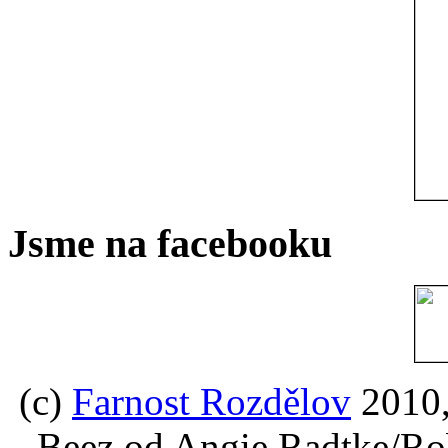
Jsme na facebooku
(c)
Farnost Rozdělov
2010,
Beez od Angie Radtke/Ro