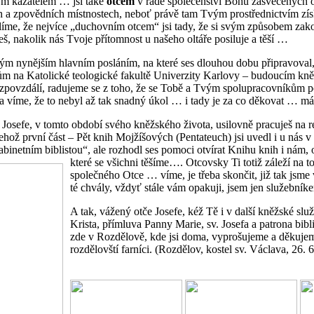
m kazatelem … jsi také
otcem
v řadě společenství Bohu zasvěcených o
 a zpovědních místnostech, neboť právě tam Tvým prostřednictvím získá
líme, že nejvíce „duchovním otcem“ jsi tady, že si svým způsobem zak
, nakolik nás Tvoje přítomnost u našeho oltáře posiluje a těší …
m nynějším hlavním posláním, na které ses dlouhou dobu připravoval,
ntům na Katolické teologické fakultě Univerzity Karlovy – budoucím 
 zpovzdálí, radujeme se z toho, že se Tobě a Tvým spolupracovníkům po
, a víme, že to nebyl až tak snadný úkol … i tady je za co děkovat … má
Josefe, v tomto období svého kněžského života, usilovně pracuješ na 
hož první část – Pět knih Mojžíšových (Pentateuch) jsi uvedl i u nás 
kabinetním biblistou“, ale rozhodl ses pomoci otvírat Knihu knih i nám
které se všichni těšíme…. Otcovsky Ti totiž záleží na
společného Otce … víme, je třeba skončit, již tak jsme 
té chvály, vždyť stále vám opakuji, jsem jen služebn
A tak, vážený otče Josefe, kéž Tě i v další kněžské služ
Krista, přímluva Panny Marie, sv. Josefa a patrona bib
zde v Rozdělově, kde jsi doma, vyprošujeme a děkujeme 
rozdělovští farníci. (Rozdělov, kostel sv. Václava, 26.