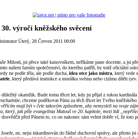
k 30. výročí kněžského svěcení
nistrator
Úterý, 28 Červen 2011 00:00
e Milosti, jsi přece také kanovníkem, neříkáme pane docente, a jsi př
tomto našem farním společenství, do kterého patříš, by totiž oficiáln
 tedy ne podle těla, ale podle ducha,
idea otce jako mistra
, který vede
atele
, který předává instrukce a morálku svému nebo cizímu dítěti (srv
š důležitý okamžik. Bude tomu třicet let, kdy jsi přijal z rukou kardi
ní eucharistie, chceme poděkovat Pánu za těch třicet let Tvého kněžské
 věřícím mají být v čele takovým způsobem, aby nemysleli na svoje zájm
, který, jak píše evangelista Matouš ve 20. kapitole, mezi lidi „nepřišel
dosvědčit před Pánem to, co on nakonec sám velmi dobře ví, že toto po
Josefe, ne, nejsi inkardinován do řádné duchovní správy, ale přesto jsi