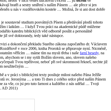
sob, neboť v nich vedeš duchovní cvičení … jsi
otcem
ve
vají bratři a sestry smíření s naším Pánem … ale přece si jen
ořeněn u nás v rozdělovském kostele … Možná, že si ani dost dobře
 je soustavné studium posvátných Písem a předávání plodů tohoto
kněžím i laikům … I když Tvou práci na akademické půdě můžeme
dařilo katedru biblických věd odborně posílit a personálně
te již své doktorandy, tedy také nástupce.
revizi a dokončení překladu Starého zákona započatého dr. Václavem
v Rozdělově v roce 2006, kniha Proroků se připravuje nyní. Nicméně,
, ostatním věřícím … máme tím na mysli třeba i naše
farní
besedy
, na
 tom, abychom se i my sytili Božím slovem, ano, slovem našeho
vyčerpali Tvou trpělivost, neboť při své skromnosti řekneš, nechte již
íkem neužitečným …
bě a v práci s biblickými texty posiluje milost našeho Pána Ježíše
listů sv. Jeronýma … a toto Ti dnes z celého srdce před naším Pánem
za vše, co jsi pro tuto farnost a každého z nás udělal … Tvoji
 6. AD 2011)