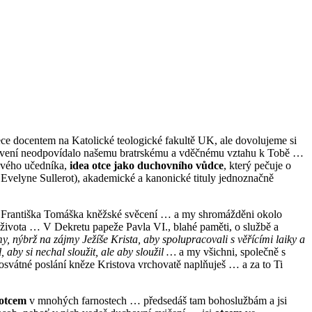
ece docentem na Katolické teologické fakultě UK, ale dovolujeme si
í oslovení neodpovídalo našemu bratrskému a vděčnému vztahu k Tobě …
 svého učedníka,
idea otce jako duchovního vůdce
, který pečuje o
. Evelyne Sullerot), akademické a kanonické tituly jednoznačně
nála Františka Tomáška kněžské svěcení … a my shromážděni okolo
ho života … V Dekretu papeže Pavla VI., blahé paměti, o službě a
y, nýbrž na zájmy Ježíše Krista, aby spolupracovali s věřícími laiky a
, aby si nechal sloužit, ale aby sloužil …
a my všichni, společně s
svátné poslání kněze Kristova vrchovatě naplňuješ … a za to Ti
otcem
v mnohých farnostech … předsedáš tam bohoslužbám a
jsi