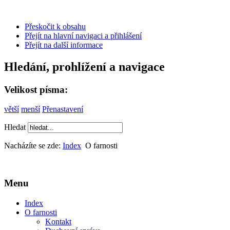
Přeskočit k obsahu
Přejít na hlavní navigaci a přihlášení
Přejít na další informace
Hledání, prohlížení a navigace
Velikost písma:
větší
menší
Přenastavení
Hledat
Nacházíte se zde:
Index
O farnosti
Menu
Index
O farnosti
Kontakt