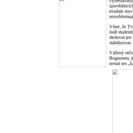
vyhledávaný
zpovědnicích
troufale mys
neuvědomuješ
Víme, že Tvý
úsilí stude
sledovat jen
stabilizovat
Vážený otče 
Bognerem, je
nestal ses „