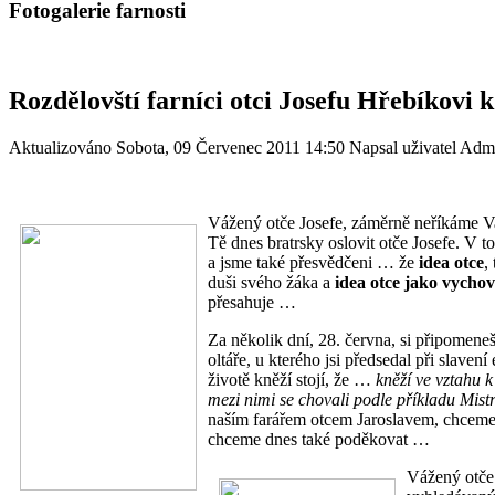
Fotogalerie farnosti
Rozdělovští farníci otci Josefu Hřebíkovi 
Aktualizováno Sobota, 09 Červenec 2011 14:50
Napsal uživatel Admi
Vážený otče Josefe, záměrně neříkáme Vaš
Tě dnes bratrsky oslovit otče Josefe. V 
a jsme také přesvědčeni … že
idea otce
,
duši svého žáka a
idea otce jako vychov
přesahuje …
Za několik dní, 28. června, si připomene
oltáře, u kterého jsi předsedal při slave
životě kněží stojí, že …
kněží ve vztahu k
mezi nimi se chovali podle příkladu Mistra
naším farářem otcem Jaroslavem, chceme 
chceme dnes také poděkovat …
Vážený otče 