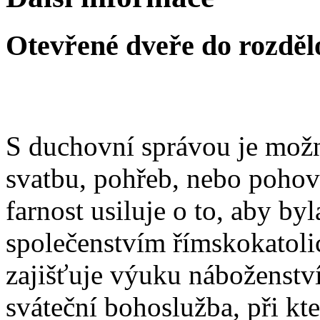
Otevřené dveře do rozděl
S duchovní správou je možn
svatbu, pohřeb, nebo poho
farnost usiluje o to, aby b
společenstvím římskokatoli
zajišťuje výuku náboženstv
sváteční bohoslužba, při kt