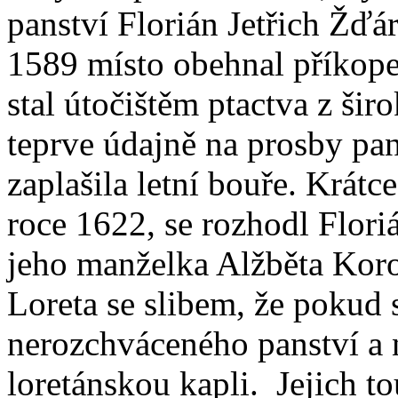
panství Florián Jetřich Žďár
1589 místo obehnal příkope
stal útočištěm ptactva z šir
teprve údajně na prosby pan
zaplašila letní bouře. Krátc
roce 1622, se rozhodl Flori
jeho manželka Alžběta Kor
Loreta se slibem, že pokud s
nerozchváceného panství a n
loretánskou kapli. Jejich to