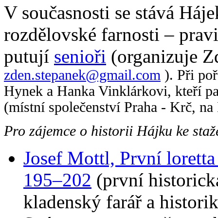
V současnosti se stává Háje
rozdělovské farnosti – prav
putují
senioři
(organizuje Z
zden.stepanek@gmail.com
). Při po
Hynek a Hanka Vinklárkovi, kteří pa
(místní společenství Praha - Krč, na
Pro zájemce o historii Hájku ke staž
Josef Mottl, První lorett
195–202
(první historick
kladenský farář a histori