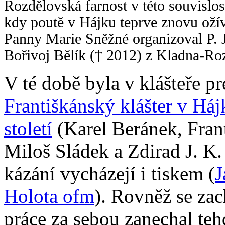
Rozdělovská farnost v této souvislo
kdy poutě v Hájku teprve znovu ožíva
Panny Marie Sněžné organizoval P. J
Bořivoj Bělík († 2012) z Kladna-Ro
V té době byla v klášteře p
Františkánský klášter v Hájk
století
(Karel Beránek, Fran
Miloš Sládek a Zdirad J. K.
kázání vycházejí i tiskem (
J
Holota ofm
). Rovněž se za
práce za sebou zanechal teh