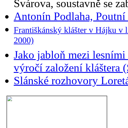
Svárova, soustavně se zab
Antonín Podlaha, Poutní
Františkánský klášter v Hájku v l
2000)
Jako jabloň mezi lesními 
výročí založení kláštera 
Slánské rozhovory Loretá