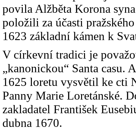
povila Alžběta Korona syna 
položili za účasti pražskéh
1623 základní kámen k Svat
V církevní tradici je považo
„kanonickou“ Santa casu. A
1625 loretu vysvětil ke cti 
Panny Marie Loretánské. Do
zakladatel František Eusebi
dubna 1670.