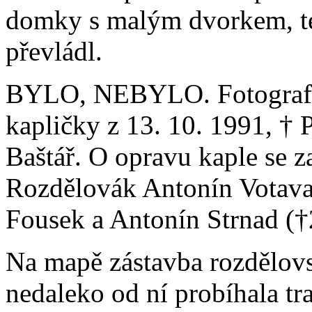
domky s malým dvorkem, te
převládl.
BYLO, NEBYLO. Fotografic
kapličky z 13. 10. 1991, † P
Baštář. O opravu kaple se z
Rozdělovák Antonín Votava 
Fousek a Antonín Strnad (†
Na mapě zástavba rozdělovs
nedaleko od ní probíhala t