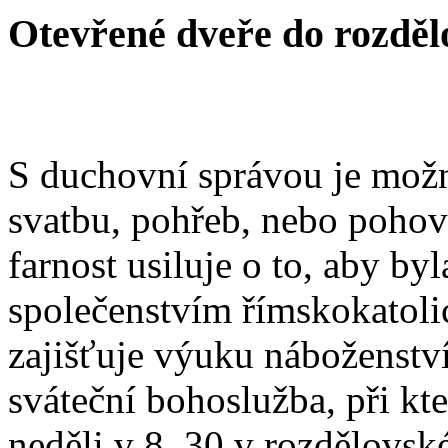
Otevřené dveře do rozděl
S duchovní správou je možn
svatbu, pohřeb, nebo poho
farnost usiluje o to, aby b
společenstvím římskokatoli
zajišťuje výuku náboženstv
sváteční bohoslužba, při kt
neděli v 8. 30 v rozdělovsk