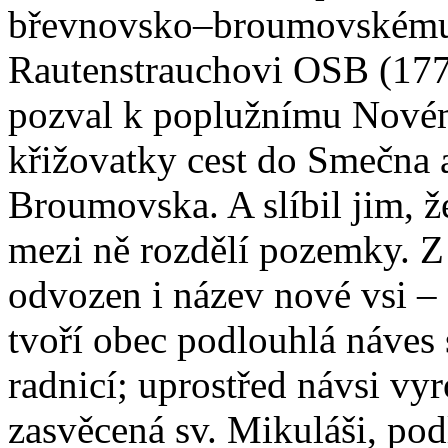
břevnovsko–broumovskému
Rautenstrauchovi OSB (177
pozval k poplužnímu Novému
křižovatky cest do Smečna 
Broumovska. A slíbil jim, ž
mezi ně rozdělí pozemky. Z
odvozen i název nové vsi –
tvoří obec podlouhlá náves
radnicí; uprostřed návsi vy
zasvěcená sv. Mikuláši, pod