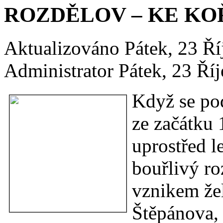
ROZDĚLOV – KE KO
Aktualizováno Pátek, 23 Ř
Administrator
Pátek, 23 Ří
Když se po
ze začátku 
uprostřed l
bouřlivý ro
vznikem že
Štěpánova,