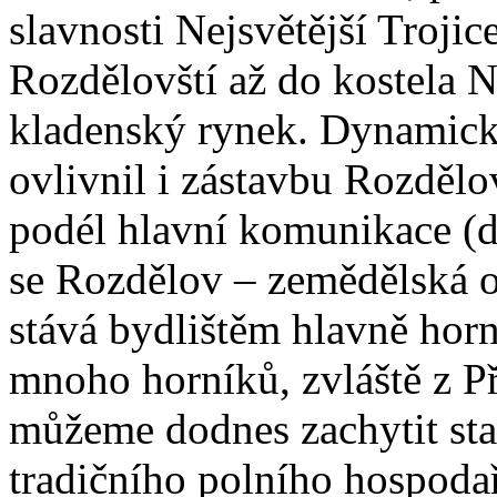
slavnosti Nejsvětější Troji
Rozdělovští až do kostela 
kladenský rynek. Dynamick
ovlivnil i zástavbu Rozdělo
podél hlavní komunikace (d
se Rozdělov – zemědělská o
stává bydlištěm hlavně hor
mnoho horníků, zvláště z P
můžeme dodnes zachytit sta
tradičního polního hospodaře