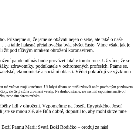
ho. Přiznejme si, že jsme se obávali nejen o sebe, ale také o naše
… a tahle halasná přetahovačka byla slyšet často. Víme však, jak je
kli žít pod tíživým mrakem ohrožení koronavirem.
žení pandemií nás bude provázet také v tomto roce. Už víme, že se
 žáky, zdravotníky, podnikatele v ochromených profesích. Ptáme se,
ikatelské, ekonomické a sociální oblasti. Vědci pokračují ve výzkumu
esťan má vnímat svoji konečnost. Už kdysi dávno se mniši zdravili oním pověstným pozdravem
tky, ale čistý stůl a urovnané vztahy. Na druhou stranu, ale nesmíš zapomínat na život!
 vážím, nebo tím darem mrhám.
běhy lidí v ohrožení. Vzpomeňme na Josefa Egyptského. Josef
 jste se mnou zlé, ale Bůh dobré, dopustil to, aby mohl skrze mne
 Boží Pannu Marii: Svatá Boží Rodičko – oroduj za nás!