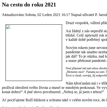
Na cestu do roku 2021
Aktualizováno Sobota, 02 Leden 2021 16:17
Napsal uživatel P. Jaro
Drazí vespolek, vážení přá
Asi žádný z nás neprožil sta
blízké. Celý uplynulý rok 
v každé době potřebný spol
Novým rokem jsme nevstoupi
pandemie tak snadno nezbav
jak dál? To je otázka, nad 
a snaze překonat pandemii
Není příjemné mít nad sebou ohrožen
„Memento mori“. Pamatuj na smrt. Tím
Život si chraň, rozvíjej, žij zodpov
Nám křesťanům má i v těžk
prožíval ohrožení svého života a musel se mnohým prokousat. Ve vyvr
konat dobro!“ A jiné slovo povzbuzení: „Neboj se, já jsem s tebou!“
Ať pociťujeme Boží blízkost a ochranu také v celém novém roce, do 