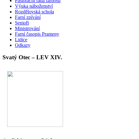
Pastorační rada farnosti
Výuka náboženství
Rozdělovská schola
Farní zpívání
Senioři
Ministrování
Farní časopis Prameny
Lidice
Odkazy
Svatý Otec – LEV XIV.