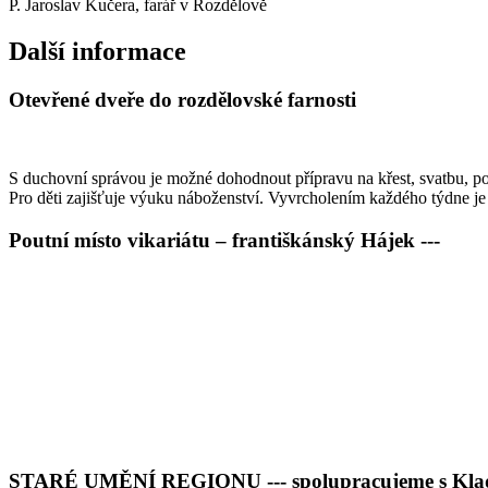
P. Jaroslav Kučera, farář v Rozdělově
Další informace
Otevřené dveře do rozdělovské farnosti
S duchovní správou je možné dohodnout přípravu na křest, svatbu, p
Pro děti zajišťuje výuku náboženství. Vyvrcholením každého týdne je 
Poutní místo vikariátu – františkánský Hájek ---
STARÉ UMĚNÍ REGIONU --- spolupracujeme s Kladens