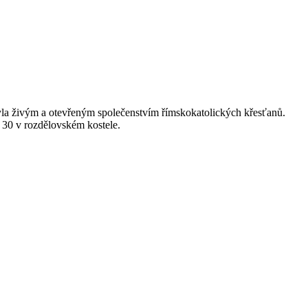
byla živým a otevřeným společenstvím římskokatolických křesťanů.
. 30 v rozdělovském kostele.