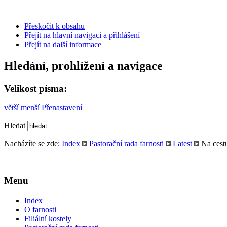
Přeskočit k obsahu
Přejít na hlavní navigaci a přihlášení
Přejít na další informace
Hledání, prohlížení a navigace
Velikost písma:
větší
menší
Přenastavení
Hledat
Nacházíte se zde:
Index
Pastorační rada farnosti
Latest
Na cest
Menu
Index
O farnosti
Filiální kostely