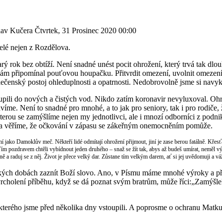
slav Kučera
Čtvrtek, 31 Prosinec 2020 00:00
telé nejen z Rozdělova.
rý rok bez obtíží. Není snadné unést pocit ohrožení, který trvá tak dlou
nám připomínal pouťovou houpačku. Přitvrdit omezení, uvolnit omezení 
ečenský postoj ohleduplnosti a opatrnosti. Nedobrovolně jsme si navy
li do nových a čistých vod. Nikdo zatím koronavir nevyluxoval. Ohro
íme. Není to snadné pro mnohé, a to jak pro seniory, tak i pro rodiče,
kterou se zamýšlíme nejen my jednotlivci, ale i mnozí odborníci z podn
 a věříme, že očkování v zápasu se zákeřným onemocněním pomůže.
í jako Damoklův meč. Někteří lidé odmítají ohrožení přijmout, jiní je zase berou fatálně. Kř
 pozdravem chtěli vybídnout jeden druhého – snaž se žít tak, abys až budeš umírat, neměl výči
ědně a raduj se z něj. Život je přece velký dar. Zůstane tím velkým darem, ať si jej uvědomuji a
ých dobách zaznít Boží slovo. Ano, v Písmu máme mnohé výroky a pří
cholení příběhu, když se dá poznat svým bratrům, může říci:„Zamýšleli
kterého jsme před několika dny vstoupili. A poprosme o ochranu Matku