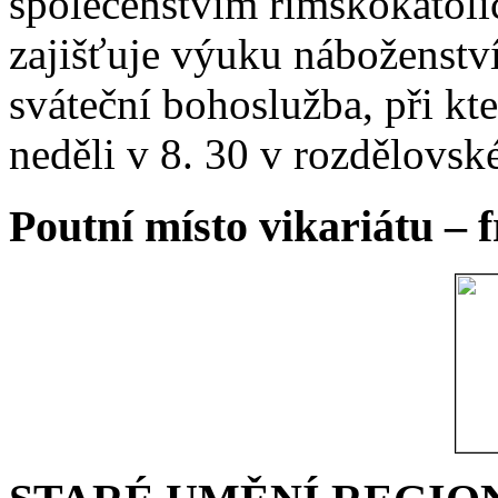
společenstvím římskokatoli
zajišťuje výuku náboženstv
sváteční bohoslužba, při kt
neděli v 8. 30 v rozdělovsk
Poutní místo vikariátu – 