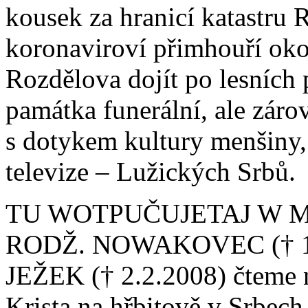
kousek za hranicí katastru 
koronaviroví přimhouří oko,
Rozdělova dojít po lesních p
památka funerální, ale záro
s dotykem kultury menšiny, 
televize – Lužických Srbů.
TU WOTPUČUJETAJ W M
RODŽ. NOWAKOVEC († 1
JEŽEK († 2.2.2008) čteme 
Krista na hřbitově v Srbech