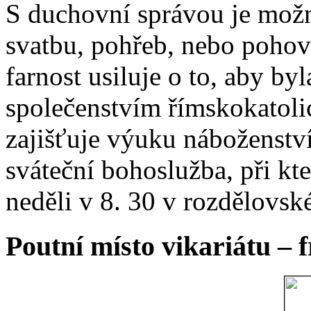
S duchovní správou je možn
svatbu, pohřeb, nebo poho
farnost usiluje o to, aby b
společenstvím římskokatoli
zajišťuje výuku náboženstv
sváteční bohoslužba, při kt
neděli v 8. 30 v rozdělovsk
Poutní místo vikariátu – 