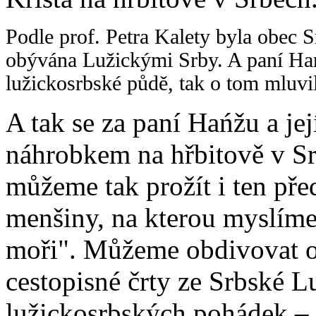
Podle prof. Petra Kalety byla obec
obývána Lužickými Srby. A paní Hań
lužickosrbské půdě, tak o tom mluvili
A tak se za paní Hańžu a j
náhrobkem na hřbitově v Sr
můžeme tak prožít i ten pře
menšiny, na kterou myslíme
moři". Můžeme obdivovat o
cestopisné črty ze Srbské L
lužickosrbských pohádek – 