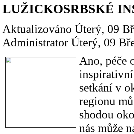
LUŽICKOSRBSKÉ INS
Aktualizováno Úterý, 09 B
Administrator
Úterý, 09 Bř
Ano, péče o
inspirativn
setkání v o
regionu mů
shodou okol
nás může n