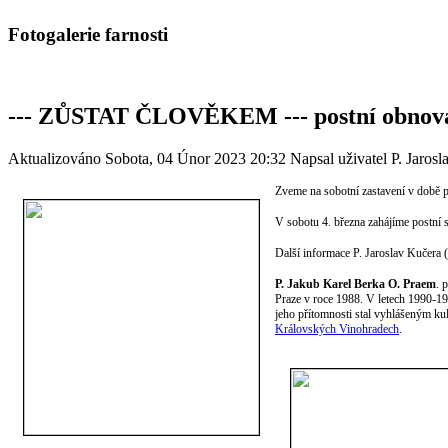
Fotogalerie farnosti
--- ZŮSTAT ČLOVĚKEM --- postní obnova 
Aktualizováno Sobota, 04 Únor 2023 20:32
Napsal uživatel P. Jaros
Zveme na sobotní zastavení v době 
V sobotu 4. března zahájíme postní
Další informace P. Jaroslav Kučera 
P. Jakub Karel Berka O. Praem
. 
Praze v roce 1988.
V letech 1990-19
jeho přítomnosti stal vyhlášeným ku
Královských Vinohradech
.