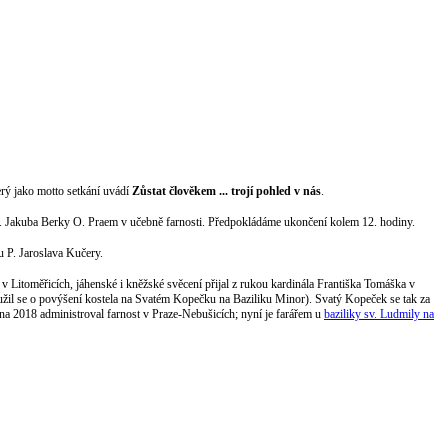
rý jako motto setkání uvádí
Zůstat člověkem ... trojí pohled v nás
.
P. Jakuba Berky O. Praem v učebně farnosti. Předpokládáme ukončení kolem 12. hodiny.
 u P. Jaroslava Kučery.
v Litoměřicích, jáhenské i kněžské svěcení přijal z rukou kardinála Františka Tomáška v
il se o povýšení kostela na Svatém Kopečku na Baziliku Minor). Svatý Kopeček se tak za
jna 2018 administroval farnost v Praze-Nebušicích; nyní je farářem u
baziliky sv. Ludmily na