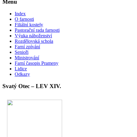
Menu
Index
O farnosti
Filiální kostely
Pastorační rada farnosti
Výuka náboženství
Rozdělovská schola
Farní zpívání
Senioři
Ministrování
Farní časopis Prameny
Lidice
Odkazy
Svatý Otec – LEV XIV.