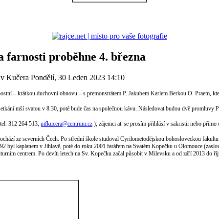
farnosti proběhne 4. března
lav Kučera
Pondělí, 30 Leden 2023 14:10
postní – krátkou duchovní obnovu – s premonstrátem P. Jakubem Karlem Berkou O. Praem, kte
 setkání mší svatou v 8.30, poté bude čas na společnou kávu. Následovat budou dvě promluvy 
(tel. 312 264 513,
pifkucera@centrum.cz
); z
ájemci ať se prosím přihlásí v sakristii nebo přímo
pochází ze severních Čech. Po střední škole studoval Cyrilometodějskou bohosloveckou fakultu 
92 byl kaplanem v Jihlavě, poté do roku 2001 farářem na Svatém Kopečku u Olomouce (zaslouž
lturním centrem.
Po devíti letech na Sv. Kopečku začal působit v Milevsku a od září 2013 do ří