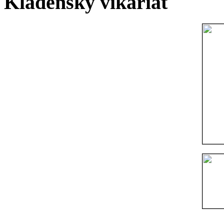
Kladenský vikariát