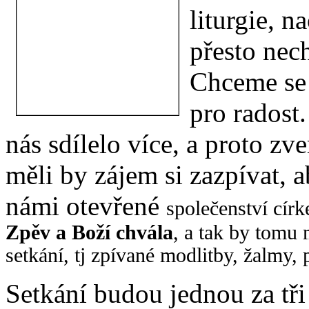
liturgie, n
přesto nec
Chceme se p
pro radost
nás sdílelo více, a proto zv
měli by zájem si zazpívat, a
námi otevřené
společenství cír
Zpěv a Boží chvála
, a tak by tomu
setkání, tj zpívané modlitby, žalmy, 
Setkání budou jednou za tři