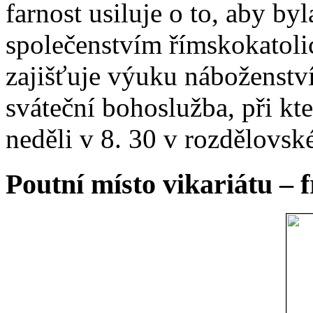
farnost usiluje o to, aby b
společenstvím římskokatoli
zajišťuje výuku náboženstv
sváteční bohoslužba, při kt
neděli v 8. 30 v rozdělovsk
Poutní místo vikariátu – 