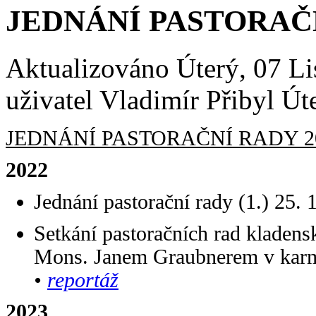
JEDNÁNÍ PASTORAČN
Aktualizováno Úterý, 07 L
uživatel Vladimír Přibyl
Út
JEDNÁNÍ PASTORAČNÍ RADY 20
2022
Jednání pastorační rady (
1.)
25. 1
Setkání pastoračních rad kladens
Mons. Janem Graubnerem v karm
•
reportáž
2023