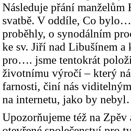
Následuje přání manželům H
svatbě. V oddíle, Co bylo…,
proběhly, o synodálním proc
ke sv. Jiří nad Libušínem a
pro…. jsme tentokrát položi
životnímu výročí – který n
farnosti, činí nás viditelný
na internetu, jako by nebyl
Upozorňujeme též na Zpěv
otevřené společenství pro ty,