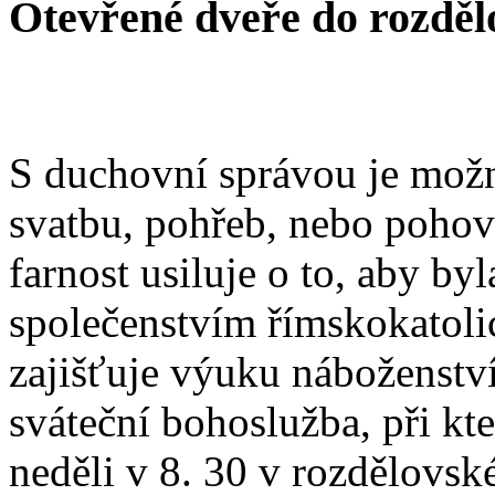
Otevřené dveře do rozděl
S duchovní správou je možn
svatbu, pohřeb, nebo poho
farnost usiluje o to, aby b
společenstvím římskokatoli
zajišťuje výuku náboženstv
sváteční bohoslužba, při kt
neděli v 8. 30 v rozdělovsk