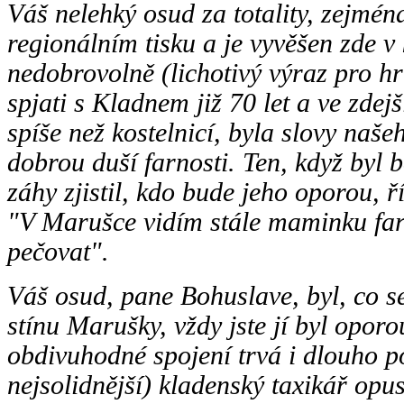
Váš nelehký osud za totality, zejmén
regionálním tisku a je vyvěšen zde v
nedobrovolně (lichotivý výraz pro hr
spjati s Kladnem již 70 let a ve zdej
spíše než kostelnicí, byla slovy na
dobrou duší farnosti. Ten, když byl 
záhy zjistil, kdo bude jeho oporou
"V Marušce vidím stále maminku far
pečovat".
Váš osud, pane Bohuslave, byl, co se
stínu Marušky, vždy jste jí byl opor
obdivuhodné spojení trvá i dlouho po
nejsolidnější) kladenský taxikář opust