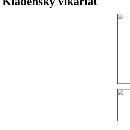
Kladenský vikariát