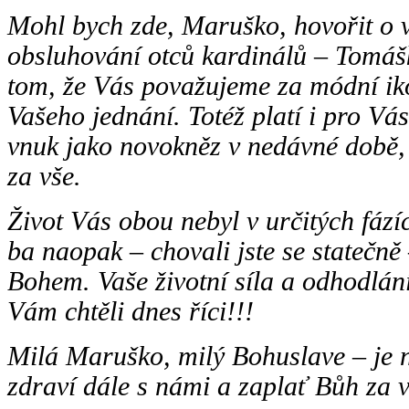
Mohl bych zde, Maruško, hovořit o 
obsluhování otců kardinálů – Tomáš
tom, že Vás považujeme za módní iko
Vašeho jednání. Totéž platí i pro Vá
vnuk jako novokněz v nedávné době, z
za vše.
Život Vás obou nebyl v určitých fázíc
ba naopak – chovali jste se statečně 
Bohem. Vaše životní síla a odhodlání
Vám chtěli dnes říci!!!
Milá Maruško, milý Bohuslave – je n
zdraví dále s námi a zaplať Bůh za v