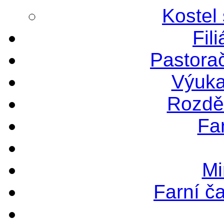
Kostel
Fili
Pastorač
Výuka
Rozdě
Far
Mi
Farní č