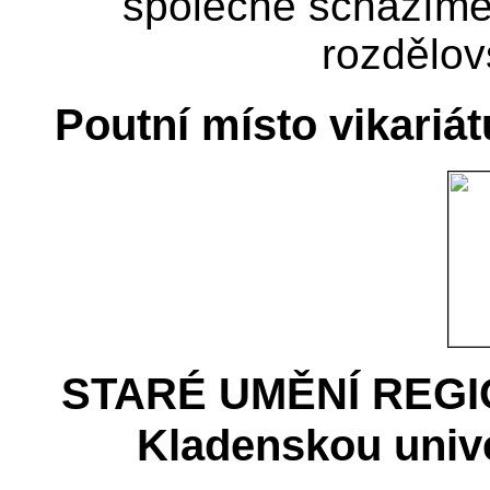
společně scházíme 
rozdělov
Poutní místo vikariát
STARÉ UMĚNÍ REGION
Kladenskou univer