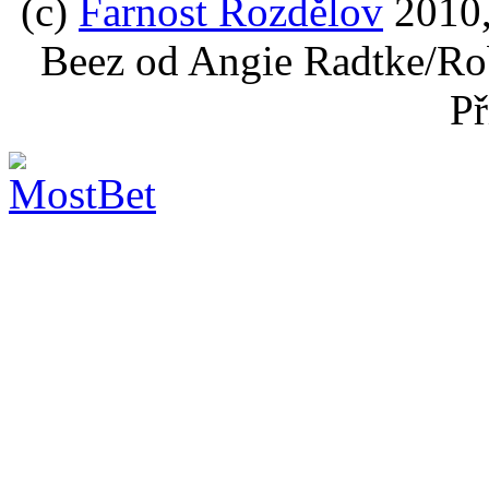
(c)
Farnost Rozdělov
2010,
Beez od Angie Radtke/Ro
Př