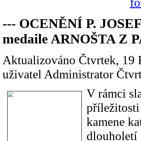
--- OCENĚNÍ P. JOSE
medaile ARNOŠTA Z P
Aktualizováno Čtvrtek, 19
uživatel Administrator
Čtvr
V rámci sl
příležitost
kamene kat
dlouholetí