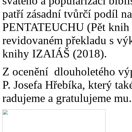
svatého a popularizaci bibl
patří zásadní tvůrčí podíl 
PENTATEUCHU (Pět knih M
revidovaném překladu s v
knihy IZAIÁŠ (2018).
Z ocenění dlouholetého vý
P. Josefa Hřebíka, který ta
radujeme a gratulujeme mu.