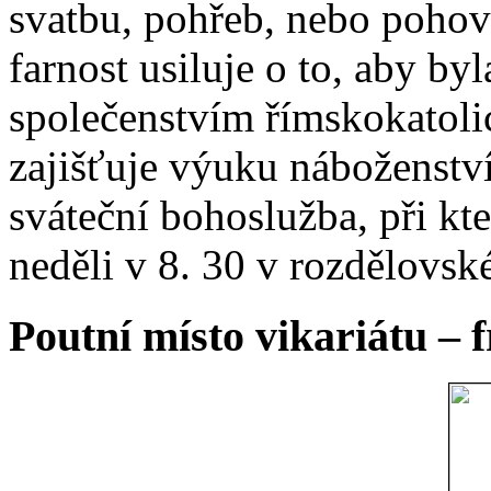
svatbu, pohřeb, nebo poho
farnost usiluje o to, aby b
společenstvím římskokatoli
zajišťuje výuku náboženstv
sváteční bohoslužba, při kt
neděli v 8. 30 v rozdělovsk
Poutní místo vikariátu – 