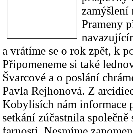
zamýšlení 
Prameny př
navazující
a vrátíme se o rok zpět, k 
Připomeneme si také lednov
Švarcové a o poslání chrá
Pavla Rejhonová. Z arcidie
Kobylisích nám informace př
setkání zúčastnila společně
farnosti. Nesmíme zapomen