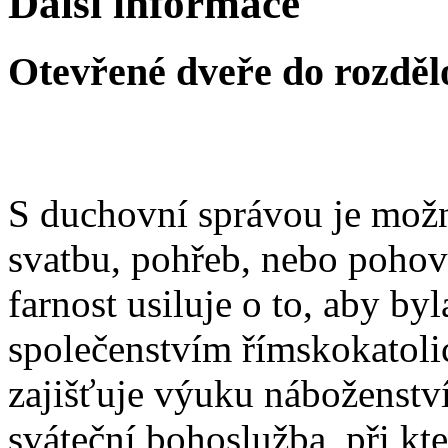
Další informace
Otevřené dveře do rozděl
S duchovní správou je možn
svatbu, pohřeb, nebo poho
farnost usiluje o to, aby b
společenstvím římskokatoli
zajišťuje výuku náboženstv
sváteční bohoslužba, při kt