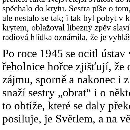
spěchalo do krytu. Sestra píše o tom, 
ale nestalo se tak; i tak byl pobyt 
krytem, oblažoval líbezný zpěv slav
radiová hlídka oznámila, že je vyhlá
Po roce 1945 se ocitl ústav 
řeholnice hořce zjišťují, že
zájmu, sporně a nakonec i z
snaží sestry „obrat“ i o něk
to obtíže, které se daly pře
posiluje, je Světlem, a na v