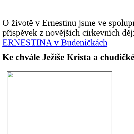
O životě v Ernestinu jsme ve spolupr
příspěvek z novějších církevních děj
ERNESTINA v Budeničkách
Ke chvále Ježíše Krista a chudič