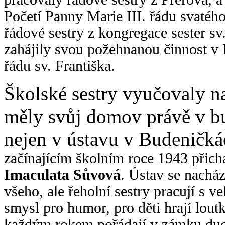
Početí Panny Marie III. řádu svatého
řádové sestry z kongregace sester sv
zahájily svou požehnanou činnost v E
řádu sv. Františka.
Školské sestry vyučovaly n
měly svůj domov právě v bu
nejen v ústavu v Budeničká
začínajícím školním roce 1943 přich
Imaculata Sůvová
. Ústav se nacház
všeho, ale řeholní sestry pracují s 
smysl pro humor, pro děti hrají lout
každým rokem pořádají v zámku duc