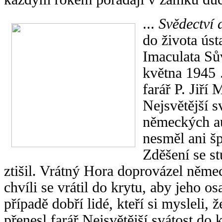
...
Svědectví 
do života úst
Imaculata Sů
května 1945 
farář P. Jiří
Nejsvětější s
německých aut
nesměl ani šp
Zděšení se st
ztišil. Vrátný Hora doprovázel něm
chvíli se vrátil do krytu, aby jeho os
případě dobří lidé, kteří si mysleli, 
přenesl farář Nejsvětější svátost do 