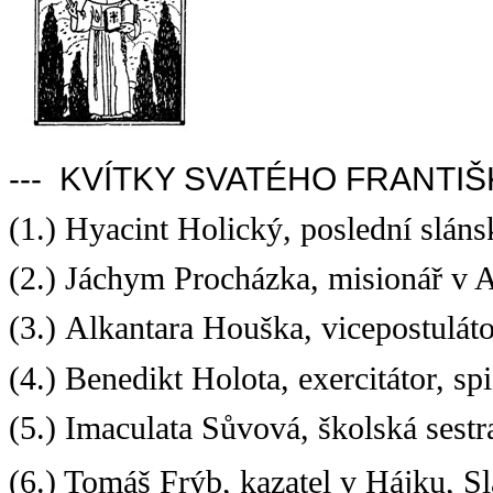
--- KVÍTKY SVATÉHO FRANTIŠK
(1.) Hyacint Holický, poslední slán
(2.) Jáchym Procházka, misionář v 
(3.) Alkantara Houška, vicepostulát
(4.) Benedikt Holota, exercitátor, sp
(5.) Imaculata Sůvová, školská ses
(6.) Tomáš Frýb, kazatel v Hájku, 