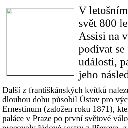
V letošním
svět 800 le
Assisi na v
podívat se
události, p
jeho násle
Další z františkánských kvítků nal
dlouhou dobu působil Ústav pro výc
Ernestinum (založen roku 1871), kt
paláce v Praze po první světové vál
pracovaly řádové sestry z Přerova, 