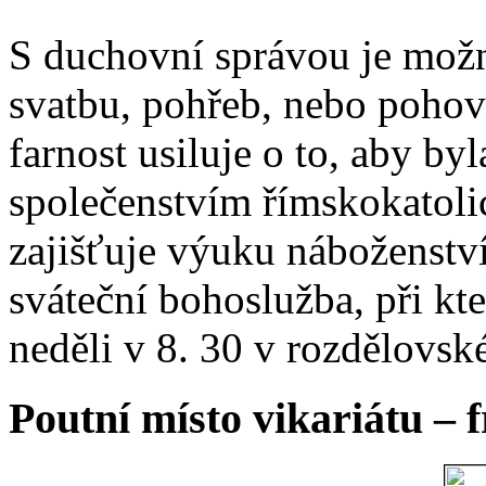
S duchovní správou je možn
svatbu, pohřeb, nebo poho
farnost usiluje o to, aby b
společenstvím římskokatoli
zajišťuje výuku náboženstv
sváteční bohoslužba, při kt
neděli v 8. 30 v rozdělovsk
Poutní místo vikariátu – 