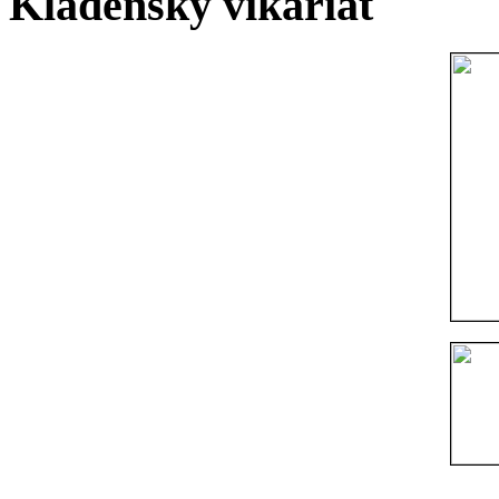
Kladenský vikariát