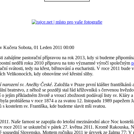
lav Kučera
Sobota, 01 Leden 2011 00:00
osti zahájíme pastorační přípravou na rok 2013, kdy si budeme připomín
 postní neděli roku 2010 přípravu na toto významné výročí společným
p
iační svátosti, tedy na křest, biřmování a eucharistii. V roce 2011 bude
ních Velikonocích, kdy obnovíme své křestní sliby.
í narození sv. Anežky České
. Založila v Praze první klášter františkánů 
itální bratrstvo, z něhož se později stal řád křížovníků s červenou hvě
 o jejím příkladném životě a vroucí zbožnosti podávají listy sv. Klár
 byla prohlášena v roce 1874 a za svatou 12. listopadu 1989 papežem 
 s kostelem sv. Františka, kde budeme slavit mši svatou.
2011.
Naše farnost se zapojila do letošní mezinárodní akce Noc kostelů
v roce 2011 se uskuteční v pátek 27. května 2011. Kromě Rakouska, N
ké sousední Slovensko. Mottem ročníku 2011 je úryvek ze žalmu 77: V 