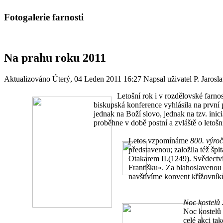
Fotogalerie farnosti
Na prahu roku 2011
Aktualizováno Úterý, 04 Leden 2011 16:27
Napsal uživatel P. Jaros
Letošní rok i v rozdělovské farn
biskupská konference vyhlásila na první
jednak na Boží slovo, jednak na tzv. inic
proběhne v době postní a zvláště o letoš
Letos vzpomínáme
800. výroč
představenou; založila též šp
Otakarem II.(1249). Svědectví
Františku«. Za blahoslavenou
navštívíme konvent křížovníků
Noc kostelů 
Noc kostelů 
celé akci ta