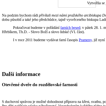
Vytvořila se
Na podzim bychom rádi
přivítali mezi námi pražského arcibiskupa 
dobu působil a také jeho předchůdce, tajně vysvěceného biskupa Lad
Pokračovat budeme v pořádání
farních besed
; v pátek 28. 1.
Hřebíkem, Th.D. - Slovo Boží a slovo lidské (VI. část).
I v roce 2011 budeme vydávat farní časopis
Prameny
, již nyn
Další informace
Otevřené dveře do rozdělovské farnosti
S duchovní správou je možné dohodnout přípravu na křest, svatbu, p
Pro děti zajišťuje výuku náboženství. Vyvrcholením každého týdne je 