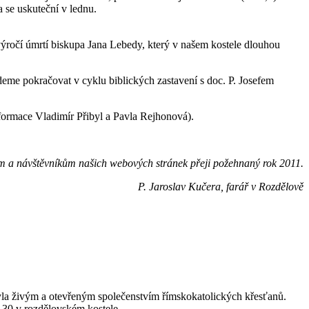
a se uskuteční v lednu.
. výročí úmrtí biskupa Jana Lebedy, který v našem kostele dlouhou
deme pokračovat v cyklu biblických zastavení s doc. P. Josefem
 informace Vladimír Přibyl a Pavla Rejhonová).
 a návštěvníkům našich webových stránek přeji požehnaný rok 2011.
P. Jaroslav Kučera, farář v Rozdělově
byla živým a otevřeným společenstvím římskokatolických křesťanů.
. 30 v rozdělovském kostele.