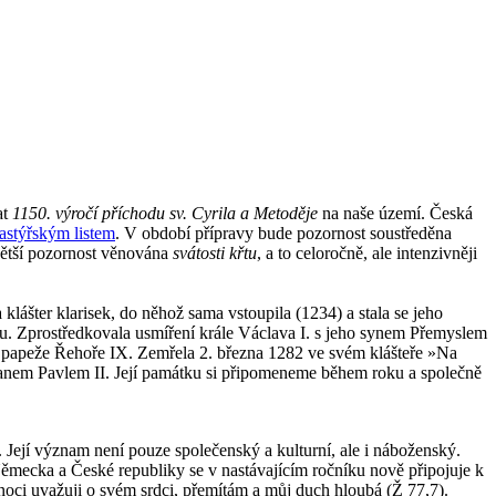
at
1150. výročí příchodu sv. Cyrila a Metoděje
na naše území. Česká
astýřským listem
. V období přípravy bude pozornost soustředěna
 větší pozornost věnována
svátosti křtu
, a to celoročně, ale intenzivněji
a klášter klarisek, do něhož sama vstoupila (1234) a stala se jeho
zdou. Zprostředkovala usmíření krále Václava I. s jeho synem Přemyslem
y a papeže Řehoře IX. Zemřela 2. března 1282 ve svém klášteře »Na
Janem Pavlem II. Její památku si připomeneme během roku a společně
. Její význam není pouze společenský a kulturní, ale i náboženský.
ěmecka a České republiky se v nastávajícím ročníku nově připojuje k
noci uvažuji o svém srdci, přemítám a můj duch hloubá (Ž 77,7).