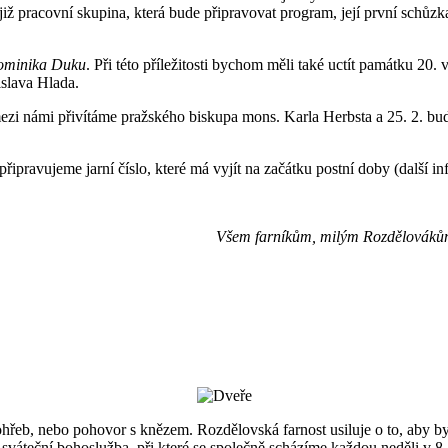
 již pracovní skupina, která bude připravovat program, její první schůzk
Dominika Duku
. Při této příležitosti bychom měli také uctít památku 20
islava Hlada.
 mezi námi přivítáme pražského biskupa mons. Karla Herbsta a 25. 2. bu
í připravujeme jarní číslo, které má vyjít na začátku postní doby (další
Všem farníkům, milým Rozdělovákům
ohřeb, nebo pohovor s knězem. Rozdělovská farnost usiluje o to, aby 
sváteční bohoslužba, při které se společně scházíme každou neděli v 8