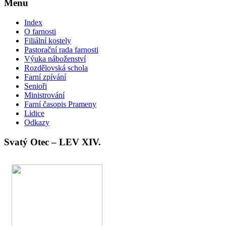
Menu
Index
O farnosti
Filiální kostely
Pastorační rada farnosti
Výuka náboženství
Rozdělovská schola
Farní zpívání
Senioři
Ministrování
Farní časopis Prameny
Lidice
Odkazy
Svatý Otec – LEV XIV.