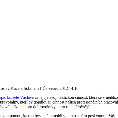
aroslav Kučera
Sobota, 21 Červenec 2012 14:16
pic knížete Václava
zahajuje svojí faktickou činnost, která se v nejb
brovolníky, kteří by doplňovali činnost našich profesionálních pracovn
lvování školení pro dobrovolníky, i pro role náročnější.
avou pomoc, kterou byste nám mohli v tomto směru poskytnout. Vaše p