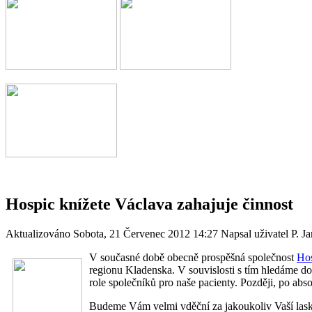
Hospic knížete Václava zahajuje činnost
Aktualizováno Sobota, 21 Červenec 2012 14:27
Napsal uživatel P. J
V současné době obecně prospěšná společnost
Hos
regionu Kladenska. V souvislosti s tím hledáme do
role společníků pro naše pacienty. Později, po abso
Budeme Vám velmi vděční za jakoukoliv Vaší lask