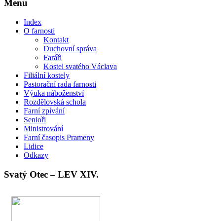
Menu
Index
O farnosti
Kontakt
Duchovní správa
Faráři
Kostel svatého Václava
Filiální kostely
Pastorační rada farnosti
Výuka náboženství
Rozdělovská schola
Farní zpívání
Senioři
Ministrování
Farní časopis Prameny
Lidice
Odkazy
Svatý Otec – LEV XIV.