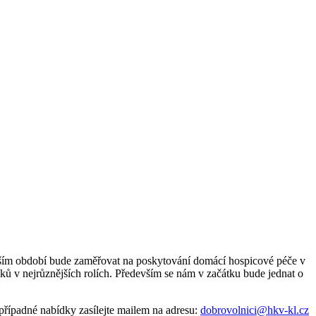
ližším období bude zaměřovat na poskytování domácí hospicové péče v
íků v nejrůznějších rolích. Především se nám v začátku bude jednat o
řípadné nabídky zasílejte mailem na adresu:
dobrovolnici@hkv-kl.cz