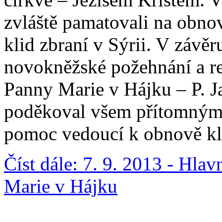
zvláště pamatovali na obno
klid zbraní v Sýrii. V závěr
novokněžské požehnání a re
Panny Marie v Hájku – P. 
poděkoval všem přítomným z
pomoc vedoucí k obnově klá
Číst dále: 7. 9. 2013 - Hla
Marie v Hájku