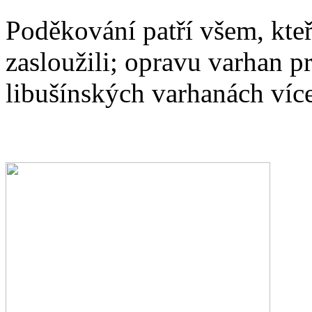
Poděkování patří všem, kteř
zasloužili; opravu varhan 
libušínských varhanách víc