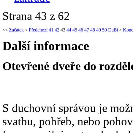
Strana 43 z 62
<<
Začátek
<
Předchozí
41
42
43
44
45
46
47
48
49
50
Další
>
Kone
Další informace
Otevřené dveře do rozděl
S duchovní správou je možn
svatbu, pohřeb, nebo poho