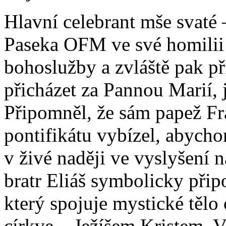
Hlavní celebrant mše svaté
Paseka OFM ve své homilii 
bohoslužby a zvláště pak p
přicházet za Pannou Marií, 
Připomněl, že sám papež Fr
pontifikátu vybízel, abycho
v živé naději ve vyslyšení n
bratr Eliáš symbolicky při
který spojuje mystické tělo 
církve – Ježíšem Kristem. 