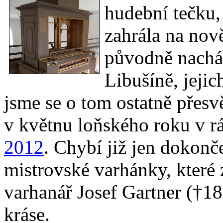
hudební tečku,
zahrála na nov
původně nacháze
Libušíně, jejic
jsme se o tom ostatně přesvě
v květnu loňského roku v r
2012
. Chybí již jen dokonč
mistrovské varhánky, kter
varhanář Josef Gartner (†18
kráse.