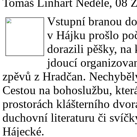
Tomáš Linhart
Neděle, 08 
Vstupní branou do 
v Hájku prošlo poč
dorazili pěšky, na
jdoucí organizova
zpěvů z Hradčan. Nechyběly
Cestou na bohoslužbu, která
prostorách klášterního dvo
duchovní literaturu či sví
Hájecké.