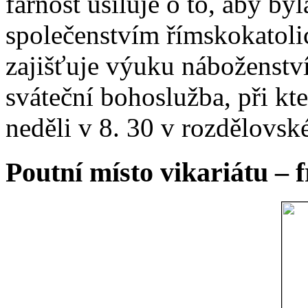
farnost usiluje o to, aby b
společenstvím římskokatoli
zajišťuje výuku náboženstv
sváteční bohoslužba, při kt
neděli v 8. 30 v rozdělovsk
Poutní místo vikariátu – 