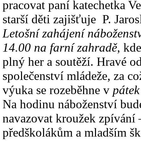
pracovat paní katechetka V
starší děti zajišťuje P. Jar
Letošní zahájení náboženstv
14.00 na farní zahradě
, kd
plný her a soutěží. Hravé o
společenství mládeže, za co
výuka se rozeběhne v
pátek
Na hodinu náboženství bude
navazovat kroužek zpívání –
předškolákům a mladším šk