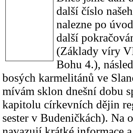
další číslo naše
nalezne po úvod
další pokračová
(Základy víry VI
Bohu 4.), násle
bosých karmelitánů ve Sl
mívám sklon dnešní dobu spí
kapitolu církevních dějin 
sester v Budeničkách). Na o
navazují krátké informace a