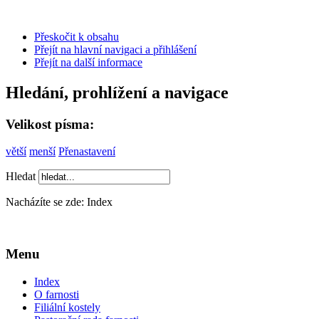
Přeskočit k obsahu
Přejít na hlavní navigaci a přihlášení
Přejít na další informace
Hledání, prohlížení a navigace
Velikost písma:
větší
menší
Přenastavení
Hledat
Nacházíte se zde:
Index
Menu
Index
O farnosti
Filiální kostely