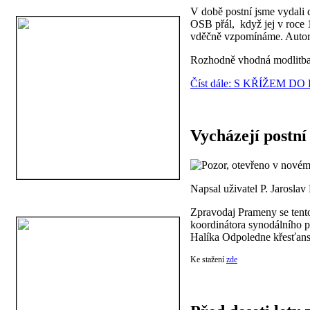
V době postní jsme vydali
OSB přál, když jej v roce 
vděčně vzpomínáme. Autore
Rozhodně vhodná modlitba (
Číst dále: S KŘÍŽEM D
Vycházejí postn
Napsal uživatel P. Jarosla
Zpravodaj Prameny se tento
koordinátora synodálního 
Halíka Odpoledne křesťanst
Ke stažení
zde