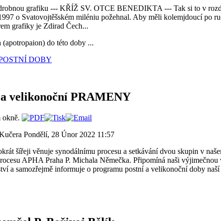
 drobnou grafiku --- KŘÍŽ SV. OTCE BENEDIKTA --- Tak si to v rozdě
1997 o Svatovojtěšském miléniu požehnal. Aby měli kolemjdoucí po ruc
m grafiky je Zdirad Čech...
apotropaion) do této doby ...
O POSTNÍ DOBY
í a velikonoční PRAMENY
v Kučera
Pondělí, 28 Únor 2022 11:57
krát šířeji věnuje synodálnímu procesu a setkávání dvou skupin v naš
procesu APHA Praha P. Michala Němečka. Připomíná naši výjimečnou v
ví a samozřejmě informuje o programu postní a velikonoční doby naší 