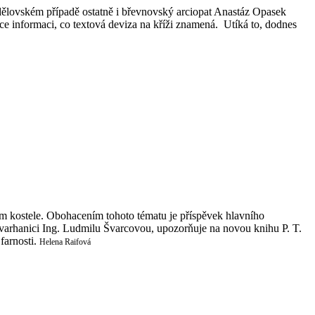
lovském případě ostatně i břevnovský arciopat Anastáz Opasek
e informaci, co textová deviza na kříži znamená. Utíká to, dodnes
em kostele. Obohacením tohoto tématu je příspěvek hlavního
arhanici Ing. Ludmilu Švarcovou, upozorňuje na novou knihu P. T.
farnosti.
Helena Raifová