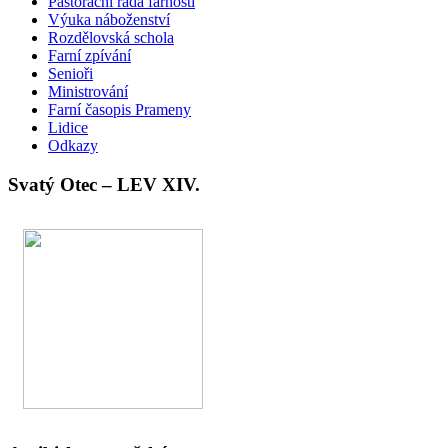
Pastorační rada farnosti
Výuka náboženství
Rozdělovská schola
Farní zpívání
Senioři
Ministrování
Farní časopis Prameny
Lidice
Odkazy
Svatý Otec – LEV XIV.