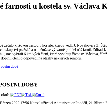
 farnosti u kostela sv. Václava
obě začalo křížovou cestou v kostele, kterou vedli J. Nováková a Z. Št
cibiskupství pražské a na němž se výtvarně podílel náš farník Zdirad J
u jsme vybrali 6 krátkých čtení, které vystihují život sv. Václava, čímž
 doplnil čtení o odpovědi na otázky některých seniorů.
v postní době
POSTNÍ DOBY
1 Březen 2022 17:56
Napsal uživatel Administrator
Pondělí, 21 Březen 